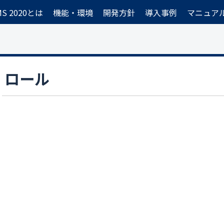
CMS 2020とは
機能・環境
開発方針
導入事例
マニュア
ロール