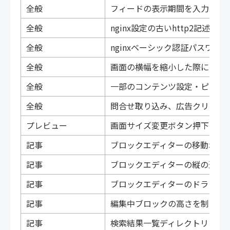
全般
フィードの表示期間を入力必須
全般
nginx設定の古いhttp2記述
全般
nginxベーシック認証パスワ
全般
画面の横幅を縮小した際に各一
全般
一部のコンテンツ設定・ピース
全般
問合せ取り込み、広告クリック
プレビュー
画面サイズ変更ボタン押下時に
記事
ブロックエディターの移動ボタ
記事
ブロックエディターの縦の選択
記事
ブロックエディターのドラッグ
記事
編集中ブロックの高さを制限す
記事
検索結果一覧ディレクトリをペ