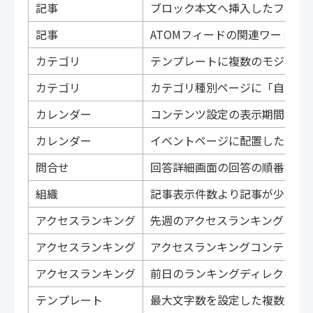
記事
ブロック本文へ挿入したファイル
記事
ATOMフィードの関連ワードU
カテゴリ
テンプレートに複数のモジュー
カテゴリ
カテゴリ種別ページに「自カテ
カレンダー
コンテンツ設定の表示期間検索
カレンダー
イベントページに配置したカテ
問合せ
回答詳細画面の回答の順番が質
組織
記事表示件数より記事が少ない
アクセスランキング
先週のアクセスランキングをCS
アクセスランキング
アクセスランキングコンテンツ
アクセスランキング
前日のランキングディレクトリ
テンプレート
最大文字数を設定した複数行入