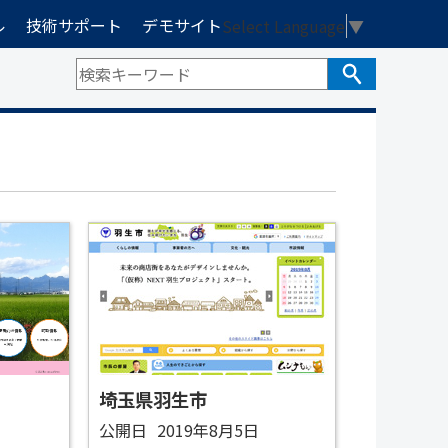
ル
技術サポート
デモサイト
Select Language
▼
埼玉県羽生市
日
公開日
2019年8月5日